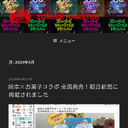
コ
ン
ZOMBIE HAMSTER
テ
ン
ツ
へ
メニュー
ス
キ
ッ
月:
2024年4月
プ
投
2024年4月21日
稿
絵本×お菓子コラボ 全国発売！朝日新聞に
日:
掲載されました