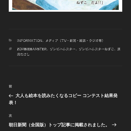
カ
INFORMATION
、
メディア（TV・新聞・雑誌・ラジオ等）
テ
タ
ZOMBIEHAMSTER
、
ゾンビハムスター
、
ゾンビハムスターねずこ
、
原
ゴ
グ
田たけし
リ
ー
投
前
前
稿
の
大人も絵本を読みたくなるコピー コンテスト結果発
ナ
投
表！
ビ
稿
ゲ
次
次
の
ー
朝日新聞（全国版）トップ記事に掲載されました。
投