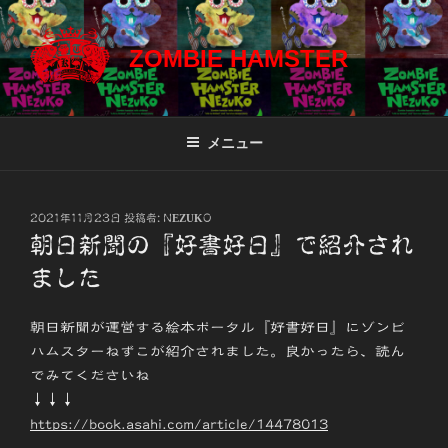
コ
ン
ZOMBIE HAMSTER
テ
ン
ツ
へ
メニュー
ス
キ
ッ
投
2021年11月23日
投稿者:
NEZUKO
プ
稿
朝日新聞の『好書好日』で紹介され
日:
ました
朝日新聞が運営する絵本ポータル『好書好日』にゾンビ
ハムスターねずこが紹介されました。良かったら、読ん
でみてくださいね
↓↓↓
https://book.asahi.com/article/14478013