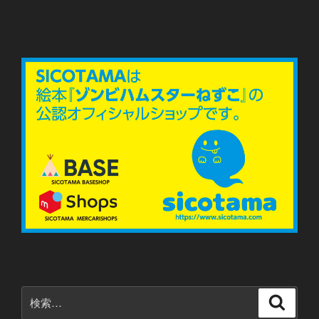
シ
稿
ョ
ン
検
検
索
索: