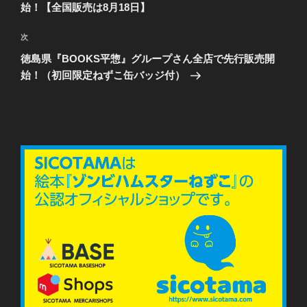
投
始！【全国販売は8月18日】
ビ
稿
ゲ
次
次
の
ー
徳島県『BOOKS平惣』グループさん全店で先行販売開
投
始！（初回限定ねずこ缶バッジ付）
シ
稿
ョ
ン