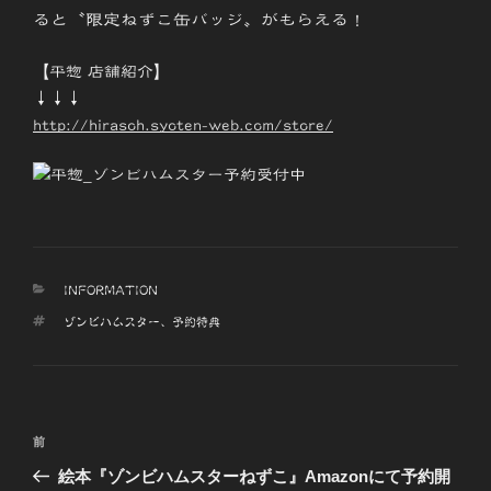
ると〝限定ねずこ缶バッジ〟がもらえる！
【
平惣 店舗紹介
】
↓↓↓
http://hirasoh.syoten-web.com/store/
カ
INFORMATION
テ
タ
ゾンビハムスター
、
予約特典
ゴ
グ
リ
ー
投
前
前
稿
の
絵本『ゾンビハムスターねずこ』Amazonにて予約開
ナ