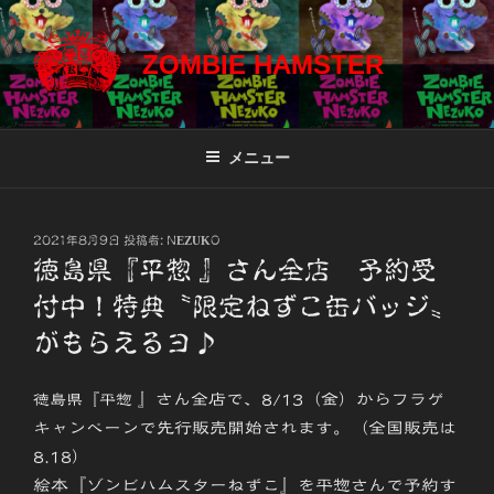
コ
ン
ZOMBIE HAMSTER
テ
ン
ツ
へ
メニュー
ス
キ
ッ
投
2021年8月9日
投稿者:
NEZUKO
プ
稿
徳島県『平惣 』さん全店 予約受
日:
付中！特典〝限定ねずこ缶バッジ〟
がもらえるヨ♪
』さん全店で、8/13（金）からフラゲ
徳島県『平惣
キャンペーンで先行販売開始されます。
（全国販売は
8.18）
絵本『ゾンビハムスターねずこ』を平惣さんで
予約す