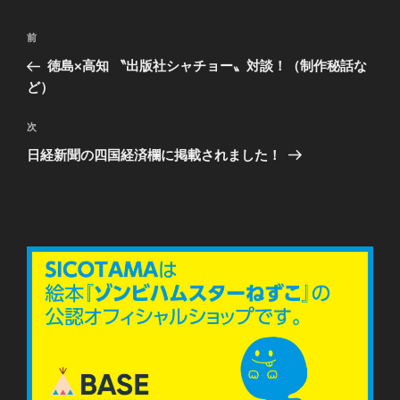
ー
投
前
前
稿
の
徳島×高知 〝出版社シャチョー〟対談！（制作秘話な
ナ
投
ど）
ビ
稿
ゲ
次
次
の
ー
日経新聞の四国経済欄に掲載されました！
投
シ
稿
ョ
ン