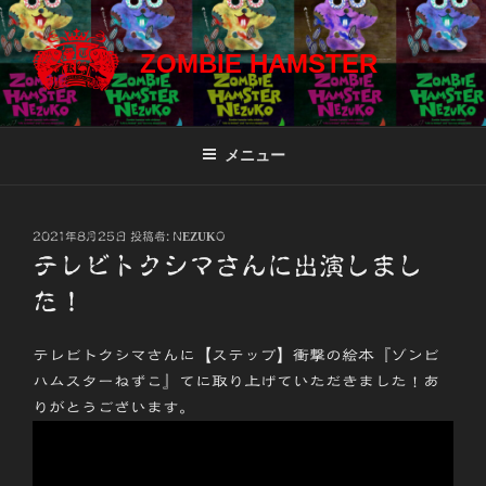
コ
ン
ZOMBIE HAMSTER
テ
ン
ツ
へ
メニュー
ス
キ
ッ
投
2021年8月25日
投稿者:
NEZUKO
プ
稿
テレビトクシマさんに出演しまし
日:
た！
テレビトクシマさんに【ステップ】衝撃の絵本『ゾンビ
ハムスターねずこ』てに取り上げていただきました！あ
りがとうございます。