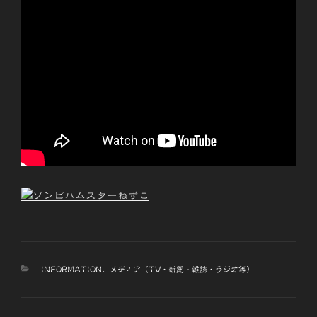
カ
INFORMATION
、
メディア（TV・新聞・雑誌・ラジオ等）
テ
ゴ
リ